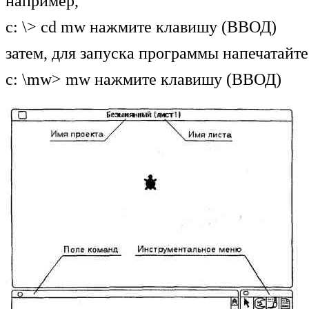
например,
с: \> cd mw нажмите клавишу (ВВОД)
затем, для запуска программы напечатайт
с: \mw> mw нажмите клавишу (ВВОД)