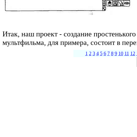
Итак, наш проект - создание простеньког
мультфильма, для примера, состоит в пер
1
2
3
4
5
6
7
8
9
10
11
12