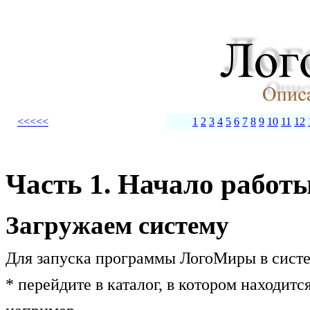
<<<<<
1
2
3
4
5
6
7
8
9
10
11
12
Часть 1. Начало работ
Загружаем систему
Для запуска программы ЛогоМиры в сист
* перейдите в каталог, в котором находи